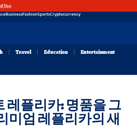
of Use
.
nce
Business
Fashion
Sports
Cryptocurrency
th
Travel
Education
Entertainment
레플리카: 명품을 그
리미엄 레플리카의 새