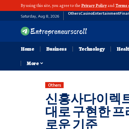
By using this site, you agree to the
Privacy Policy
and
Terms 
Others
Casino
Entertainment
Fina
Saturday, Aug 8, 2026
Home
Business
Technology
Heal
More
Others
신흥사다이렉트 
대로 구현한 프
로운 기준