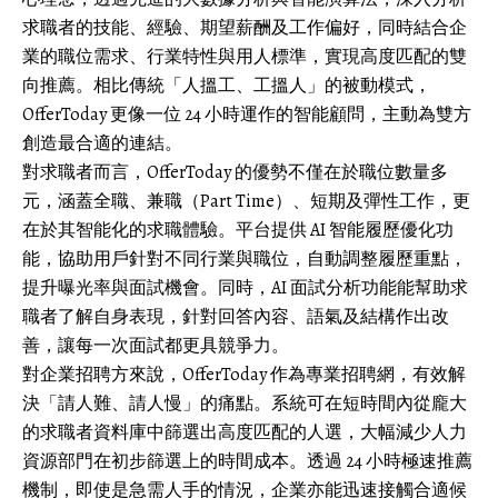
求職者的技能、經驗、期望薪酬及工作偏好，同時結合企
業的職位需求、行業特性與用人標準，實現高度匹配的雙
向推薦。相比傳統「人搵工、工搵人」的被動模式，
OfferToday 更像一位 24 小時運作的智能顧問，主動為雙方
創造最合適的連結。
對求職者而言，OfferToday 的優勢不僅在於職位數量多
元，涵蓋全職、兼職（Part Time）、短期及彈性工作，更
在於其智能化的求職體驗。平台提供 AI 智能履歷優化功
能，協助用戶針對不同行業與職位，自動調整履歷重點，
提升曝光率與面試機會。同時，AI 面試分析功能能幫助求
職者了解自身表現，針對回答內容、語氣及結構作出改
善，讓每一次面試都更具競爭力。
對企業招聘方來說，OfferToday 作為專業招聘網，有效解
決「請人難、請人慢」的痛點。系統可在短時間內從龐大
的求職者資料庫中篩選出高度匹配的人選，大幅減少人力
資源部門在初步篩選上的時間成本。透過 24 小時極速推薦
機制，即使是急需人手的情況，企業亦能迅速接觸合適候