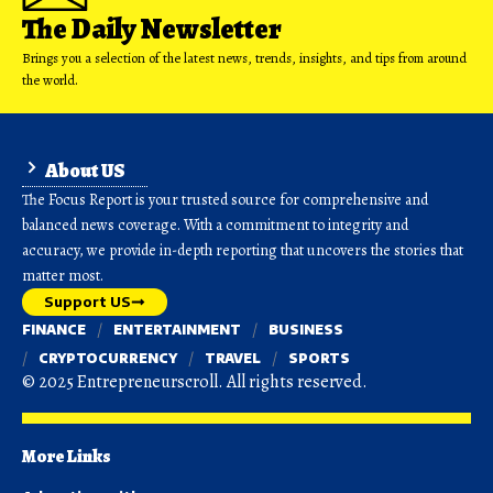
The Daily Newsletter
Brings you a selection of the latest news, trends, insights, and tips from around
the world.
About US
The Focus Report is your trusted source for comprehensive and
balanced news coverage. With a commitment to integrity and
accuracy, we provide in-depth reporting that uncovers the stories that
matter most.
Support US
FINANCE
ENTERTAINMENT
BUSINESS
CRYPTOCURRENCY
TRAVEL
SPORTS
© 2025 Entrepreneurscroll. All rights reserved.
More Links