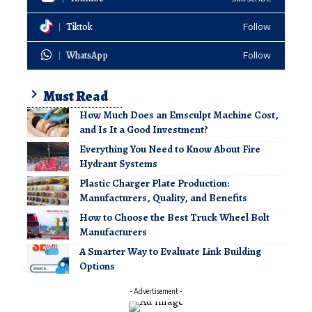
Tiktok
Follow
WhatsApp
Follow
Must Read
How Much Does an Emsculpt Machine Cost,
and Is It a Good Investment?
Everything You Need to Know About Fire
Hydrant Systems
Plastic Charger Plate Production:
Manufacturers, Quality, and Benefits
How to Choose the Best Truck Wheel Bolt
Manufacturers
A Smarter Way to Evaluate Link Building
Options
- Advertisement -