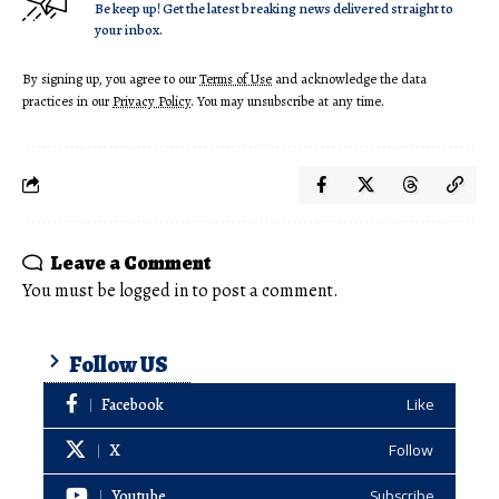
Be keep up! Get the latest breaking news delivered straight to
your inbox.
By signing up, you agree to our
Terms of Use
and acknowledge the data
practices in our
Privacy Policy
. You may unsubscribe at any time.
Leave a Comment
You must be
logged in
to post a comment.
Follow US
Facebook
Like
X
Follow
Youtube
Subscribe