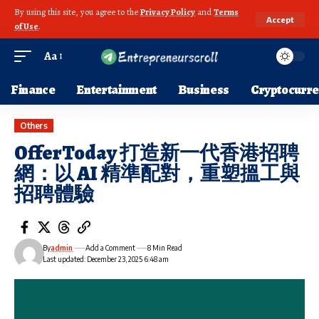
By using this site, you agree to the
Privacy Policy
and
Terms
Accept
of Use
.
Aa
Finance
Entertainment
Business
Cryptocurr
Others
OfferToday 打造新一代香港招聘
網：以 AI 精準配對，重塑搵工與
招聘體驗
By
admin
Add a Comment
8 Min Read
Last updated: December 23, 2025 6:48 am