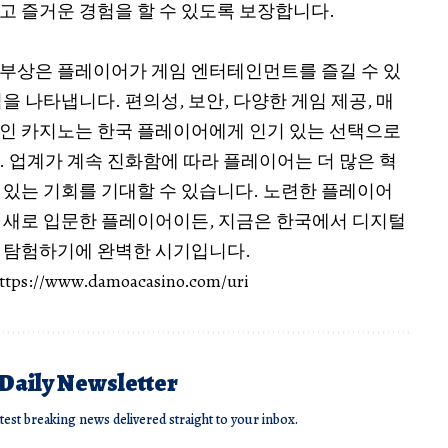
고 즐거운 경험을 할 수 있도록 보장합니다.
부상은 플레이어가 게임 엔터테인먼트를 즐길 수 있
을 나타냅니다. 편의성, 보안, 다양한 게임 제공, 매
인 카지노는 한국 플레이어에게 인기 있는 선택으로
. 업계가 계속 진화함에 따라 플레이어는 더 많은 혁
 수 있는 기회를 기대할 수 있습니다. 노련한 플레이어
 새로 입문한 플레이어이든, 지금은 한국에서 디지털
 탐험하기에 완벽한 시기입니다.
ttps://www.damoacasino.com/uri
 Daily Newsletter
atest breaking news delivered straight to your inbox.