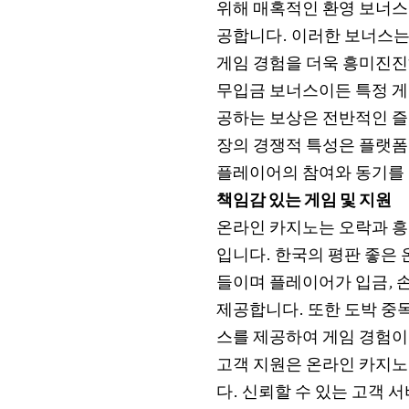
위해 매혹적인 환영 보너스,
공합니다. 이러한 보너스는
게임 경험을 더욱 흥미진진
무입금 보너스이든 특정 게
공하는 보상은 전반적인 즐
장의 경쟁적 특성은 플랫폼
플레이어의 참여와 동기를
책임감 있는 게임 및 지원
온라인 카지노는 오락과 흥
입니다. 한국의 평판 좋은
들이며 플레이어가 입금, 
제공합니다. 또한 도박 중
스를 제공하여 게임 경험이
고객 지원은 온라인 카지노
다. 신뢰할 수 있는 고객 