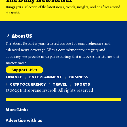
Brings you a selection of the latest news, trends, insights, and tips from around
the world.
About US
The Focus Report is your trusted source for comprehensive and
balanced news coverage. With a commitment to integrity and
accuracy, we provide in-depth reporting that uncovers the stories that
matter most.
Support US
FINANCE
ENTERTAINMENT
BUSINESS
CRYPTOCURRENCY
TRAVEL
SPORTS
© 2025 Entrepreneurscroll. All rights reserved.
More Links
Advertise with us