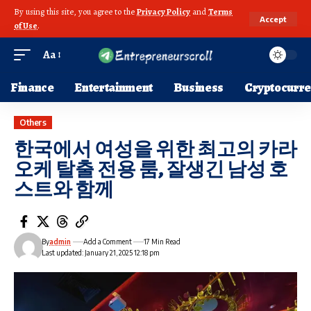
By using this site, you agree to the
Privacy Policy
and
Terms
Accept
of Use
.
Aa
Finance
Entertainment
Business
Cryptocurr
Others
한국에서 여성을 위한 최고의 카라
오케 탈출 전용 룸, 잘생긴 남성 호
스트와 함께
By
admin
Add a Comment
17 Min Read
Last updated: January 21, 2025 12:18 pm