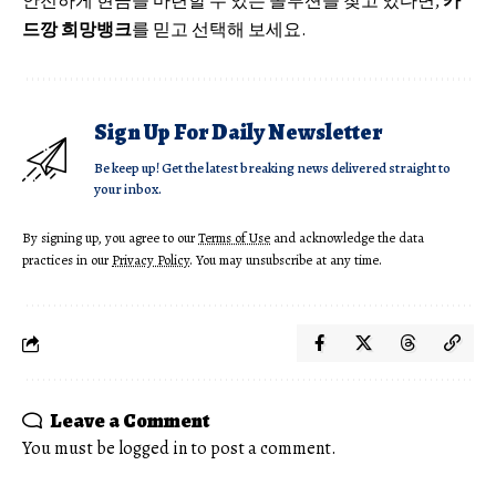
안전하게 현금을 마련할 수 있는 솔루션을 찾고 있다면,
카
드깡 희망뱅크
를 믿고 선택해 보세요.
Sign Up For Daily Newsletter
Be keep up! Get the latest breaking news delivered straight to
your inbox.
By signing up, you agree to our
Terms of Use
and acknowledge the data
practices in our
Privacy Policy
. You may unsubscribe at any time.
Leave a Comment
You must be
logged in
to post a comment.