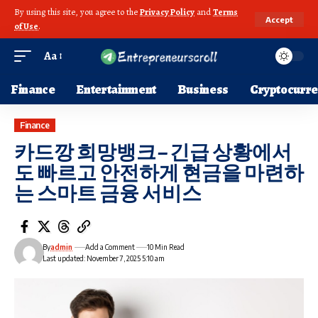
By using this site, you agree to the
Privacy Policy
and
Terms
Accept
of Use
.
Aa
Finance
Entertainment
Business
Cryptocurr
Finance
카드깡 희망뱅크 – 긴급 상황에서
도 빠르고 안전하게 현금을 마련하
는 스마트 금융 서비스
By
admin
Add a Comment
10 Min Read
Last updated: November 7, 2025 5:10 am