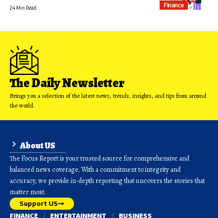
Finance
24 Min Read
The Daily Newsletter
Brings you a selection of the latest news, trends, insights, and tips from around
the world.
About US
The Focus Report is your trusted source for comprehensive and
balanced news coverage. With a commitment to integrity and
accuracy, we provide in-depth reporting that uncovers the stories that
matter most.
Support US
FINANCE
ENTERTAINMENT
BUSINESS