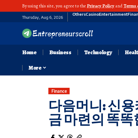
By using this site, you agree to the
Privacy Policy
and
Terms 
Others
Casino
Entertainment
Fina
Thursday, Aug 6, 2026
Home
Business
Technology
Heal
More
Finance
다음머니: 신용
금 마련의 똑똑