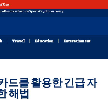
of Use
.
nce
Business
Fashion
Sports
Cryptocurrency
th
Travel
Education
Entertainment
카드를 활용한 긴급 자
한 해법