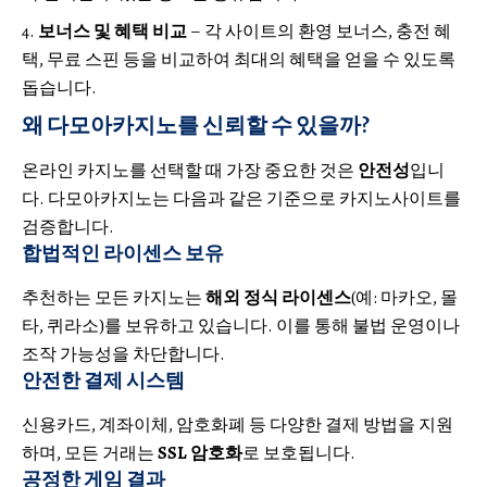
보너스 및 혜택 비교
– 각 사이트의 환영 보너스, 충전 혜
택, 무료 스핀 등을 비교하여 최대의 혜택을 얻을 수 있도록
돕습니다.
왜 다모아카지노를 신뢰할 수 있을까?
온라인 카지노를 선택할 때 가장 중요한 것은
안전성
입니
다. 다모아카지노는 다음과 같은 기준으로 카지노사이트를
검증합니다.
합법적인 라이센스 보유
추천하는 모든 카지노는
해외 정식 라이센스
(예: 마카오, 몰
타, 퀴라소)를 보유하고 있습니다. 이를 통해 불법 운영이나
조작 가능성을 차단합니다.
안전한 결제 시스템
신용카드, 계좌이체, 암호화폐 등 다양한 결제 방법을 지원
하며, 모든 거래는
SSL 암호화
로 보호됩니다.
공정한 게임 결과