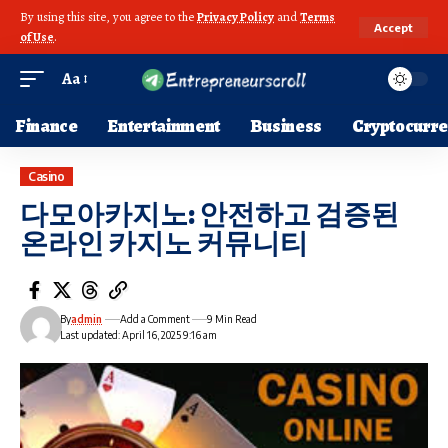
By using this site, you agree to the
Privacy Policy
and
Terms
Accept
of Use
.
Aa
Finance
Entertainment
Business
Cryptocurr
Casino
다모아카지노: 안전하고 검증된
온라인 카지노 커뮤니티
By
admin
Add a Comment
9 Min Read
Last updated: April 16, 2025 9:16 am